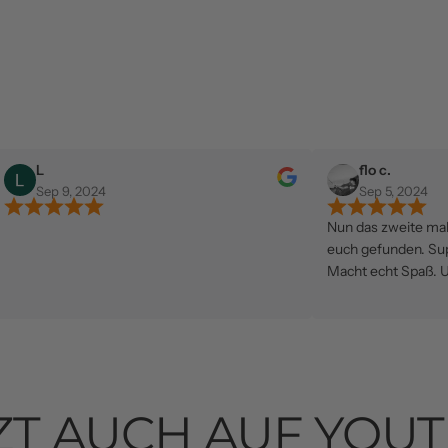
flo c.
2024
Sep 5, 2024
Nun das zweite mal in kürze etwas
euch gefunden. Super Team, Meg
Macht echt Spaß. Und nochmal vi
die Einladung zum Italiener👍👍
wieder!
ZT AUCH AUF YOU