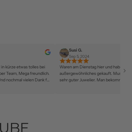
Susi G.
Sep 5, 2024
 tolles bei
Waren am Dienstag hier und haben was
T
a freundlich.
außergewöhnliches gekauft. Muss sagen ein
V
elen Dank für
sehr guter Juwelier. Man bekommt was für
U
 wir kommen
jeden Geldbeutel. Personal absolut freundlich

und die Beratung ist top. Grüße aus
Gummersbach vom asg Team
TUBE