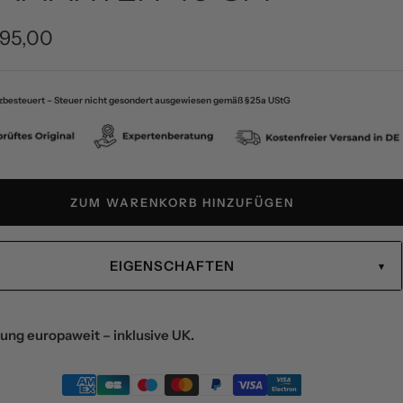
ebotspreis
295,00
zbesteuert – Steuer nicht gesondert ausgewiesen gemäß § 25a UStG
ZUM WARENKORB HINZUFÜGEN
EIGENSCHAFTEN
ung europaweit – inklusive UK.