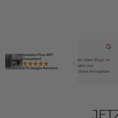
Elocin Inasa
L
Sep 11, 2024
Sep 9, 
Juwelier Fine ART
Dusseldorf
Sehr happy mit der gekauften Ware (Ring). Im
Laden wird man sehr freundlich und
475 Google Reviews
zuvorkommend beraten. Schöne Atmosphäre.
JET