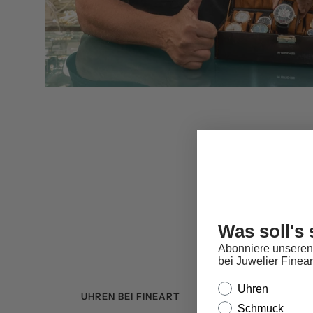
Was soll's 
Abonniere unseren
bei Juwelier Finear
Interesse
Uhren
UHREN BEI FINEART
Schmuck