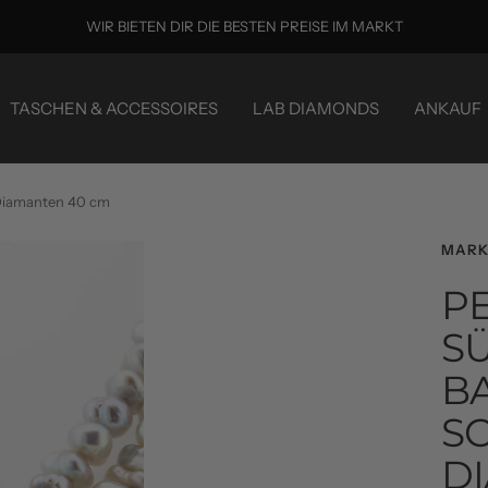
Juwelier FineART Sortiment aus Düsseldorf & Moers
TASCHEN & ACCESSOIRES
LAB DIAMONDS
ANKAUF
 Diamanten 40 cm
MARK
P
SÜ
A
CH
A