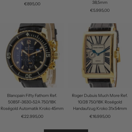
38,5mm
Angebotspreis
€895,00
Angebotspreis
€5.995,00
Blancpain Fifty Fathom Ref.
Roger Dubuis Much More Ref.
5085F-3630-52A 750/18K
10/28 750/18K Roségold
Roségold Automatik Kroko 45mm
Handaufzug Kroko 31x54mm
Angebotspreis
Angebotspreis
€22.995,00
€16.995,00