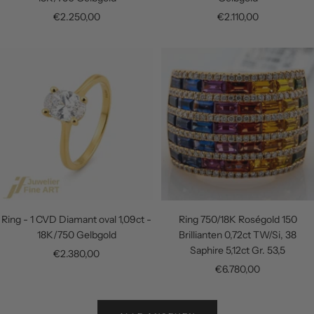
Angebotspreis
Angebotspreis
€2.250,00
€2.110,00
Ring - 1 CVD Diamant oval 1,09ct -
Ring 750/18K Roségold 150
18K/750 Gelbgold
Brillianten 0,72ct TW/Si, 38
Saphire 5,12ct Gr. 53,5
Angebotspreis
€2.380,00
Angebotspreis
€6.780,00