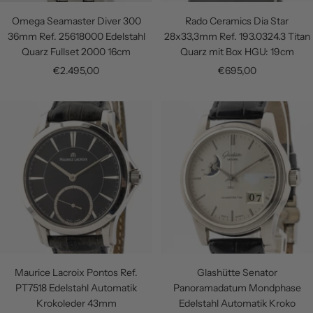
Omega Seamaster Diver 300
Rado Ceramics Dia Star
36mm Ref. 25618000 Edelstahl
28x33,3mm Ref. 193.0324.3 Titan
Quarz Fullset 2000 16cm
Quarz mit Box HGU: 19cm
Angebotspreis
Angebotspreis
€2.495,00
€695,00
Maurice Lacroix Pontos Ref.
Glashütte Senator
PT7518 Edelstahl Automatik
Panoramadatum Mondphase
Krokoleder 43mm
Edelstahl Automatik Kroko