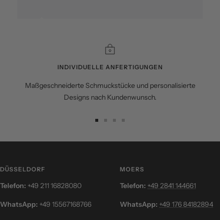
und kompetenten Mitarbeitern!
INDIVIDUELLE ANFERTIGUNGEN
Maßgeschneiderte Schmuckstücke und personalisierte
Designs nach Kundenwunsch.
Zur
Zur
Zur
Zur
Slide
Slide
Slide
Slide
1
2
3
4
gehen
gehen
gehen
gehen
DÜSSELDORF
MOERS
Telefon:
+49 211 16828080
Telefon:
+49 2841 144661
WhatsApp:
+49 15567168766
WhatsApp:
+49 176 84182894