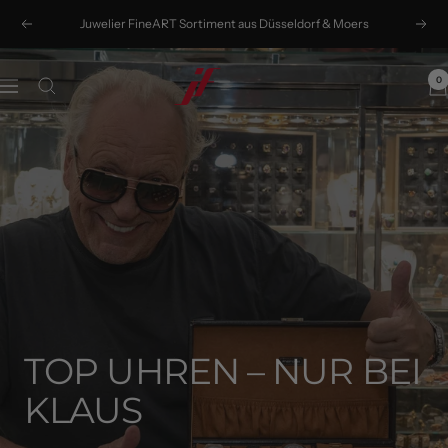
Direkt
Juwelier FineART Sortiment aus Düsseldorf & Moers
Zurück
Weit
zum
Inhalt
0
Klaus
Navigation
Gawron
TOP UHREN – NUR BEI
KLAUS