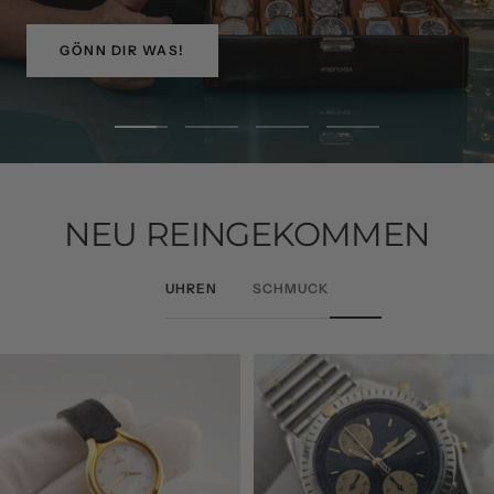
GÖNN DIR WAS!
Zur
Zur
Zur
Zur
Slide
Slide
Slide
Slide
1
2
3
4
gehen
gehen
gehen
gehen
NEU REINGEKOMMEN
UHREN
SCHMUCK