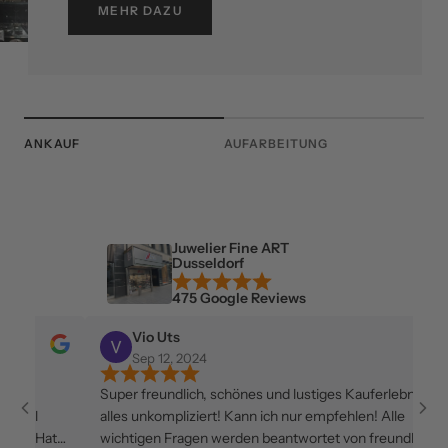
MEHR DAZU
ANKAUF
AUFARBEITUNG
Juwelier Fine ART
Dusseldorf
475 Google Reviews
Vio Uts
Sep 12, 2024
Super freundlich, schönes und lustiges Kauferlebnis,
Seh
alles unkompliziert! Kann ich nur empfehlen! Alle
wir
wichtigen Fragen werden beantwortet von freundlichen
Sch