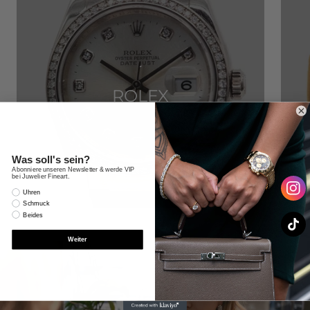
´
ROLEX
Was soll's sein?
Abonniere unseren Newsletter & werde VIP
bei Juwelier Fineart.
Interesse
Uhren
Schmuck
Beides
Weiter