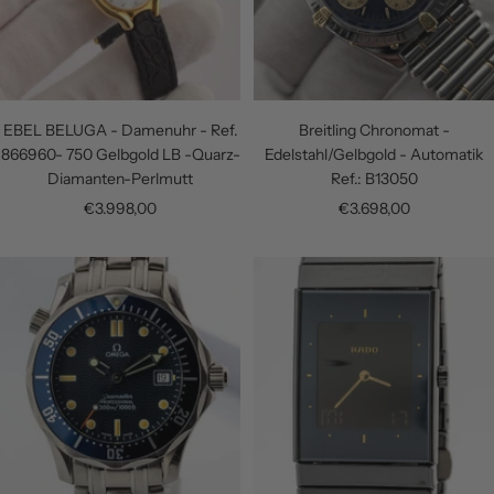
EBEL BELUGA - Damenuhr - Ref.
Breitling Chronomat -
866960- 750 Gelbgold LB -Quarz-
Edelstahl/Gelbgold - Automatik
Diamanten-Perlmutt
Ref.: B13050
Angebotspreis
Angebotspreis
€3.998,00
€3.698,00