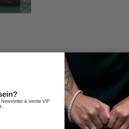
sein?
 Newsletter & werde VIP
t.
EHT BESSER