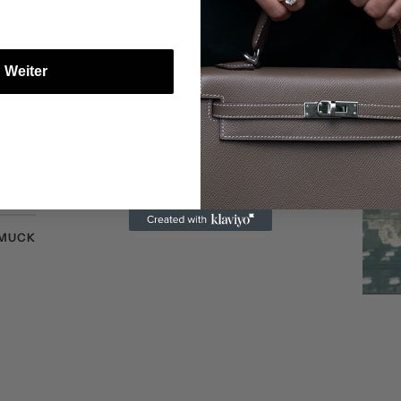
on Juwelier Fineart am
 haben die Klassiker, die
Weiter
iziert.
MUCK