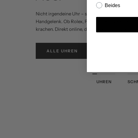
Beides
Nicht irgendeine Uhr – sondern ein Statement v
Handgelenk. Ob Rolex, Patek oder Audemars: Wir
krachen. Direkt online, direkt bei dir & alle klausif
ALLE UHREN
UHREN
SCH