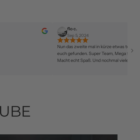
flo c.
Sep 5, 2024
Nun das zweite mal in kürze etwas tolles bei
Wa
euch gefunden. Super Team, Mega freundlich.
au
Macht echt Spaß. Und nochmal vielen Dank für
se
die Einladung zum Italiener👍👍 wir kommen
je
wieder!
un
Gu
TUBE