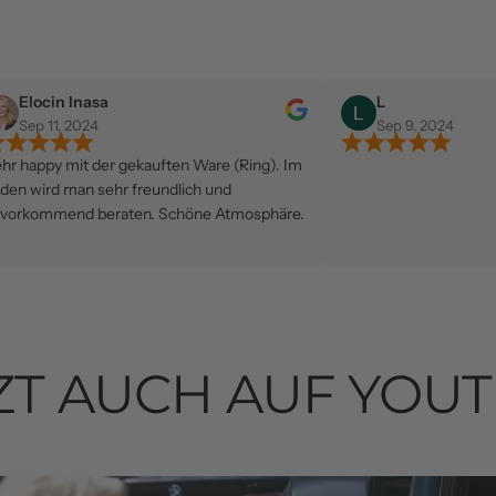
nasa
L
024
Sep 9, 2024
t der gekauften Ware (Ring). Im
n sehr freundlich und
 beraten. Schöne Atmosphäre.
ZT AUCH AUF YOU