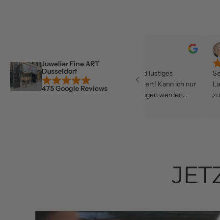
Vio Uts
Elocin I
Sep 12, 2024
Sep 11, 2
Juwelier Fine ART
Dusseldorf
Super freundlich, schönes und lustiges
Sehr happy mi
Kauferlebnis, alles unkompliziert! Kann ich nur
Laden wird ma
475 Google Reviews
empfehlen! Alle wichtigen Fragen werden
zuvorkommend
beantwortet von freundlichen und
kompetenten Mitarbeitern!
JET