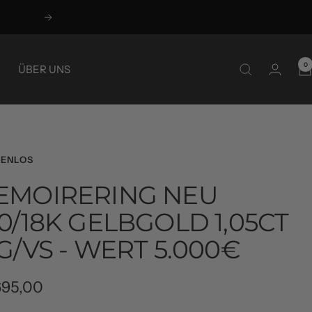
Weiter
0
ÜBER UNS
ENLOS
EMOIRERING NEU
0/18K GELBGOLD 1,05CT
G/VS - WERT 5.000€
ebotspreis
695,00