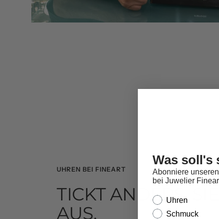
Was soll's 
UHREN BEI FINEART
Abonniere unseren
bei Juwelier Finear
TICKT ANDERS. SI
Interesse
Uhren
AUS.
Schmuck