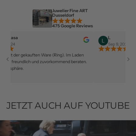
Juwelier Fine ART
Dusseldorf
475 Google Reviews
nasa
L
024
Sep 9, 2024
t der gekauften Ware (Ring). Im Laden
r freundlich und zuvorkommend beraten.
sphäre.
JETZT AUCH AUF YOUTUBE