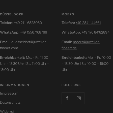
1
2
3
4
gehen
gehen
gehen
gehen
DÜSSELDORF
MOERS
Telefon:
+49 211 16828080
Telefon:
+49 2841 144661
WhatsApp:
+49 15567168766
WhatsApp:
+49 176 84182894
Email:
duesseldorf@juwelier-
Email:
moers@juwelier-
fineart.com
fineart.de
Erreichbarkeit:
Mo. - Fr. 11:00
Erreichbarkeit:
Mo. – Fr. 10:00
Uhr - 18:30 Uhr | Sa. 11:00 Uhr -
– 18:30 Uhr | Sa. 10:00 – 16:00
18:00 Uhr
Uhr
INFORMATIONEN
FOLGE UNS
Impressum
Datenschutz
Widerruf